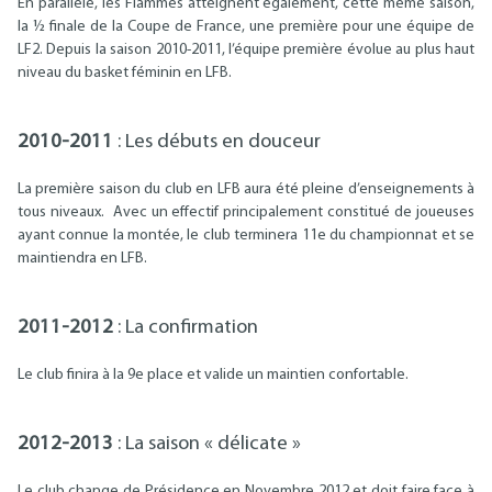
En parallèle, les Flammes atteignent également, cette même saison,
la ½ finale de la Coupe de France, une première pour une équipe de
LF2. Depuis la saison 2010-2011, l’équipe première évolue au plus haut
niveau du basket féminin en LFB.
2010-2011
: Les débuts en douceur
La première saison du club en LFB aura été pleine d’enseignements à
tous niveaux. Avec un effectif principalement constitué de joueuses
ayant connue la montée, le club terminera 11e du championnat et se
maintiendra en LFB.
2011-2012
: La confirmation
Le club finira à la 9e place et valide un maintien confortable.
2012-2013
: La saison « délicate »
Le club change de Présidence en Novembre 2012 et doit faire face à