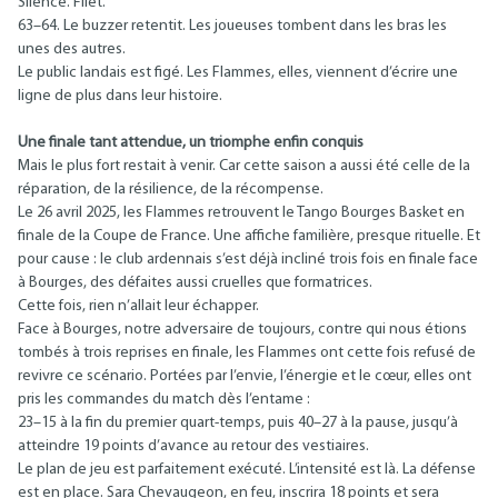
Silence. Filet.
63–64. Le buzzer retentit. Les joueuses tombent dans les bras les
unes des autres.
Le public landais est figé. Les Flammes, elles, viennent d’écrire une
ligne de plus dans leur histoire.
Une finale tant attendue, un triomphe enfin conquis
Mais le plus fort restait à venir. Car cette saison a aussi été celle de la
réparation, de la résilience, de la récompense.
Le 26 avril 2025, les Flammes retrouvent le Tango Bourges Basket en
finale de la Coupe de France. Une affiche familière, presque rituelle. Et
pour cause : le club ardennais s’est déjà incliné trois fois en finale face
à Bourges, des défaites aussi cruelles que formatrices.
Cette fois, rien n’allait leur échapper.
Face à Bourges, notre adversaire de toujours, contre qui nous étions
tombés à trois reprises en finale, les Flammes ont cette fois refusé de
revivre ce scénario. Portées par l’envie, l’énergie et le cœur, elles ont
pris les commandes du match dès l’entame :
23–15 à la fin du premier quart-temps, puis 40–27 à la pause, jusqu’à
atteindre 19 points d’avance au retour des vestiaires.
Le plan de jeu est parfaitement exécuté. L’intensité est là. La défense
est en place. Sara Chevaugeon, en feu, inscrira 18 points et sera