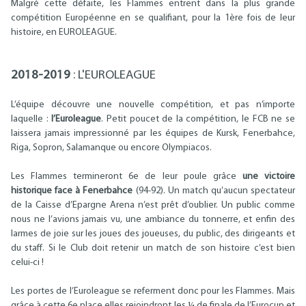
Malgré cette défaite, les Flammes entrent dans la plus grande
compétition Européenne en se qualifiant, pour la 1ère fois de leur
histoire, en EUROLEAGUE.
2018-2019
: L'EUROLEAGUE
L’équipe découvre une nouvelle compétition, et pas n’importe
laquelle :
l’Euroleague
. Petit poucet de la compétition, le FCB ne se
laissera jamais impressionné par les équipes de Kursk, Fenerbahce,
Riga, Sopron, Salamanque ou encore Olympiacos.
Les Flammes termineront 6e de leur poule grâce
une victoire
historique face à Fenerbahce
(94-92). Un match qu’aucun spectateur
de la Caisse d’Epargne Arena n’est prêt d’oublier. Un public comme
nous ne l’avions jamais vu, une ambiance du tonnerre, et enfin des
larmes de joie sur les joues des joueuses, du public, des dirigeants et
du staff. Si le Club doit retenir un match de son histoire c’est bien
celui-ci !
Les portes de l’Euroleague se referment donc pour les Flammes. Mais
grâce à cette 6e place elles rejoindront les ¼ de finale de l’Eurocup et