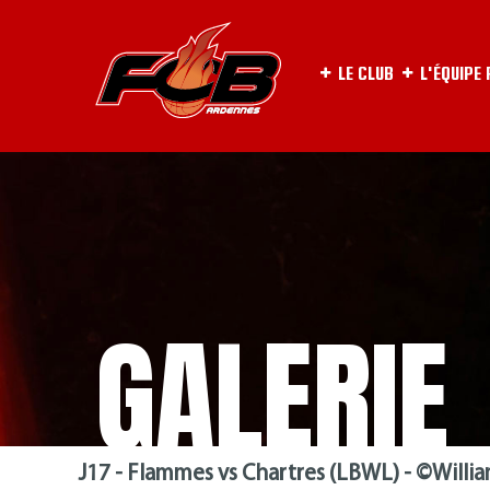
LE CLUB
L'ÉQUIPE
GALERIE
J17 - Flammes vs Chartres (LBWL) - ©Will