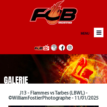
MENU
GALERIE
J13 - Flammes vs Tarbes (LBWL) -
©WilliamFostierPhotographe - 11/01/2025